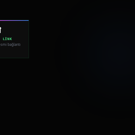

I LINK
esmi bağlantı